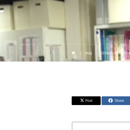
blog
015ab1c438c9c6
Post
Share