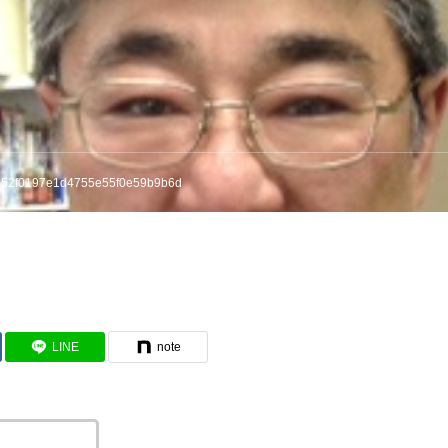
452f0197e1d4755e55f0e59b9b6d
LINE
note