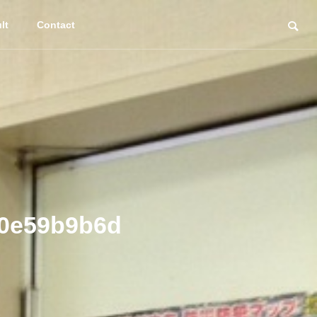
lt
Contact
f0e59b9b6d