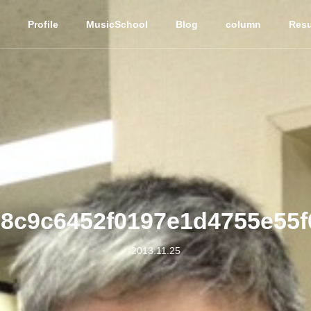
Profile
MusicSchool
Blog
column
Resu
8c9c6452f0197e1d4755e55
2013.11.25