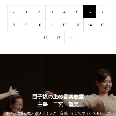
1
2
3
4
5
6
7
8
9
10
11
12
13
14
15
16
17
団子坂の上の音楽教室
主宰 二宮 望実
オペラ歌手が教えるリトミック・音感。そしてヴォイストレーニ