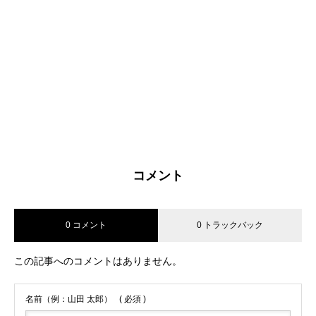
しばらくぶりの更新
素読
ナレッジアンドカルチャーア
カデミー主催「オペラってこ
2016.10.18
2015.12.23
んなに深くて面白い」
2014.07.01
コメント
明けましておめでとうござい
心
0 コメント
0 トラックバック
ます
2015.10.19
2016.01.05
この記事へのコメントはありません。
名前（例：山田 太郎）
( 必須 )