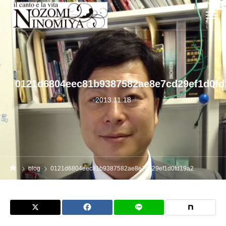
0121d6804eec81b9387582ae8e7cd29ef1d0fd
2013.11.18
blog
0121d6804eec81b9387582ae8e7cd29ef1d0fd19a2