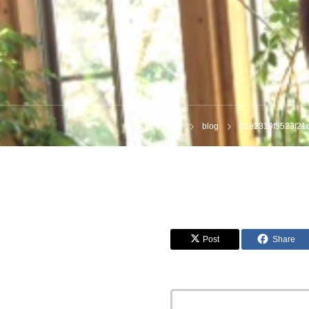
blog
01e2319f5523f21d
Post
Share