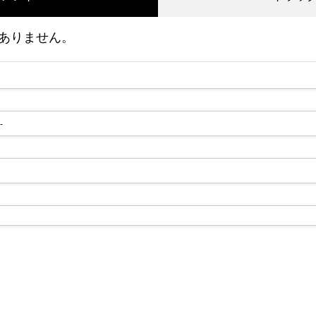
ありません。
5日エメラルドフィルハーモ
加します。
メリーウィドウ
2014.12.10
-