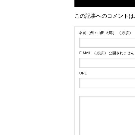
この記事へのコメントは
【オーケストラ】7月1
ニーオーケストラに参
名前（例：山田 太郎）
( 必須 )
2014.06.07
E-MAIL
( 必須 ) - 公開されません 
URL