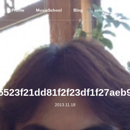
Profile
MusicSchool
Blog
column
Resu
5523f21dd81f2f23df1f27aeb
2013.11.18