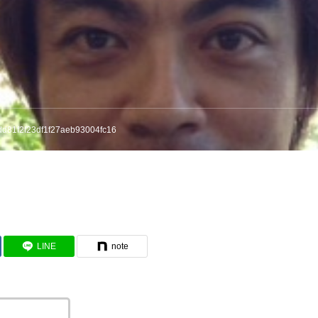
d81f2f23df1f27aeb93004fc16
LINE
note