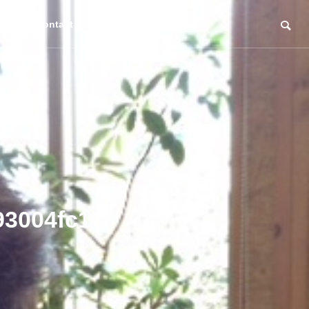
lt
Contact
93004fc16