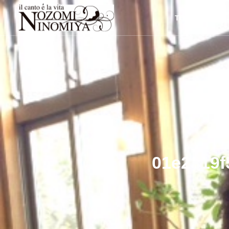
TOP
News
01e2319f