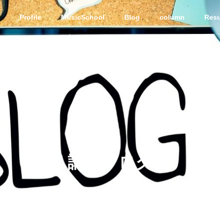
Profile
MusicSchool
Blog
column
Resu
講師ブログ