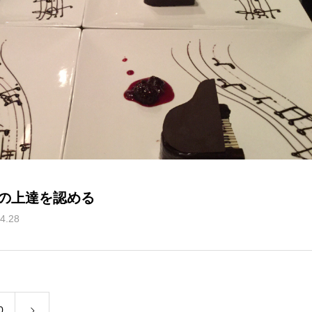
の上達を認める
4.28
0