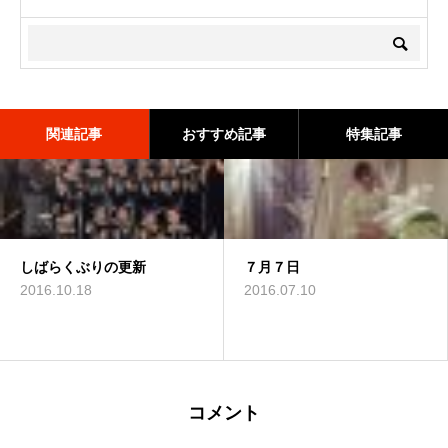
関連記事
おすすめ記事
特集記事
しばらくぶりの更新
【動画公開】you tubeに
素読
７月７日
数学
て CDに入っている曲の中
2016.10.18
2015.12.23
2016.07.10
2016.02.15
からAve Mariaを公開しまし
た。
2014.10.12
コメント