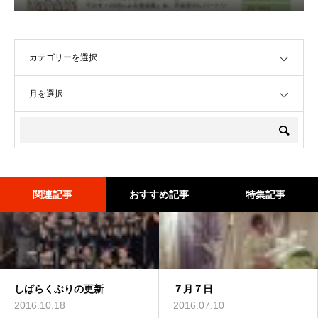
OPEN
OPEN
関連記事
おすすめ記事
特集記事
しばらくぶりの更新
二宮望実公式メールマガジン
素読
７月７日
メリーウィドウ
登録受付開始しました
2016.10.18
2015.12.23
2016.07.10
2014.12.10