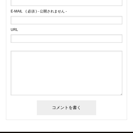
E-MAIL
( 必須 ) - 公開されません -
大久保博元新監督就任パーテ
12月19日「Lu tempu pass
ィーと武蔵川部屋の千秋楽パ
a CD発売記念コンサート」
URL
ーティー
が無事終了致しました。
2015.01.25
2013.12.20