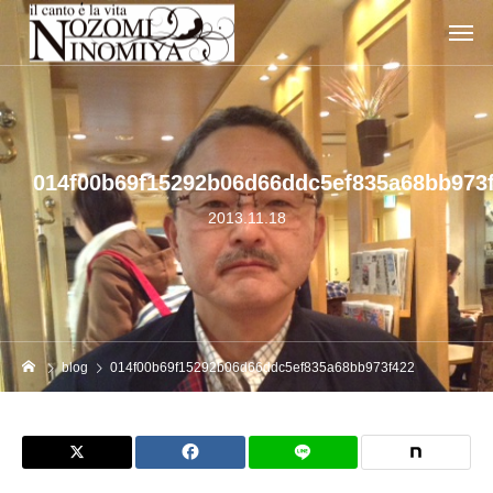
014f00b69f15292b06d66ddc5ef835a68bb973
2013.11.18
blog
014f00b69f15292b06d66ddc5ef835a68bb973f422