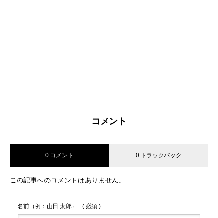
コンサートの合わせ
素読
ジュエリー
2015.08.13
2015.12.23
2016.05.26
コメント
お手紙
【11月22日(土)コンサート出
0 コメント
0 トラックバック
演者紹介】チェリスト 田中
2014.12.02
愛
この記事へのコメントはありません。
2014.11.05
名前（例：山田 太郎）
( 必須 )