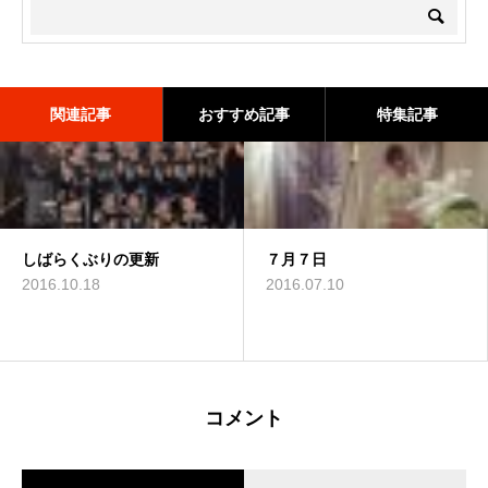
関連記事
おすすめ記事
特集記事
しばらくぶりの更新
二宮望実コンサート「日本の
素読
７月７日
『秋の夜長にピアノLIVE』
歌 優しい歌」
にゲスト出演
2016.10.18
2015.12.23
2016.07.10
2014.09.01
2013.11.24
コメント