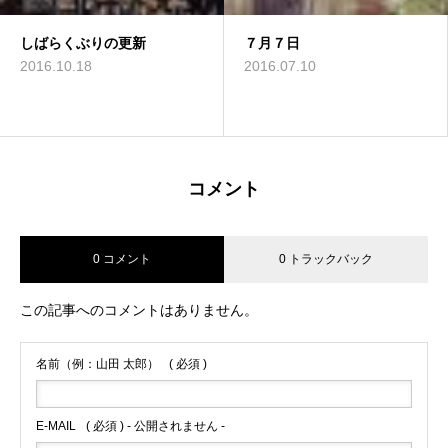
しばらくぶりの更新
【11月22日(土)コンサート出
素読
７月７日
ジャズ
演者紹介】ピアニスト 浅川
2016.10.18
2015.12.23
2016.07.10
2016.05.02
真己子
2014.11.05
コメント
0 コメント
0 トラックバック
この記事へのコメントはありません。
名前（例：山田 太郎）
( 必須 )
E-MAIL
( 必須 ) - 公開されません -