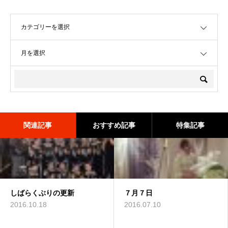
OPEN
OPEN
関連記事
おすすめ記事
特集記事
しばらくぶりの更新
クチーナヒラタ
素読
７月７日
ワインコンサート
2016.10.18
2015.05.13
2015.12.23
2016.07.10
2016.05.15